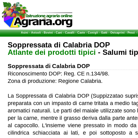
Asini
-
Avicoli
-
Bovini
-
Cani
-
Cavalli
-
Cavie
-
Conigli
-
Gatti
-
Ovicaprini
-
Pesci
-
Soppressata di Calabria DOP
Atlante dei prodotti tipici
- Salumi tipi
Soppressata di Calabria DOP
Riconoscimento DOP: Reg. CE n.134/98.
Zona di produzione: Regione Calabria.
La Soppressata di Calabria DOP (Suppizzatao supri
preparata con un impasto di carne tritata a medio tag
aromatici naturali. Le parti del maiale utilizzate sono l
per la carne, mentre il grasso deriva dalla parte ante
al capocollo. L'insieme viene pressato in modo d
cilindrica schiacciata ai lati, e poi sottoposto a