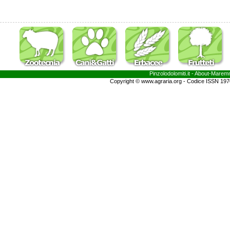
Pinzolodolomiti.it
- About-
Marem
Copyright © www.agraria.org - Codice ISSN 19