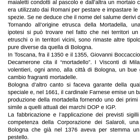
maialetti condotti al pascolo e dall’altra un mortaio c
era utilizzato dai Romani per pestare e impastare le 
spezie. Se ne deduce che il nome del salume derivi 
Tornando all’origine etrusca della Mortadella, u
ipotesi si può trovare nel fatto che nei territori u
etruschi o in territori vicini, sono rimaste altre tipo
pure diverse da quella di Bologna.
In Toscana, fra il 1350 e il 1355, Giovanni Boccaccio 
Decamerone cita il “mortadello”. I Visconti di Mil
volentieri, ogni anno, alla città di Bologna, un bue
cambio fragranti mortadelle.
Bologna d’altro canto si faceva garante della qua
speciale e, nel 1661, il cardinale Farnese emise un b
produzione della mortadella fornendo uno dei primi 
simile a quelli attuali dei marchi DOP e IGP.
La fabbricazione e l’applicazione dei previsti sigill
competenza della Corporazione dei Salaroli, una 
Bologna che già nel 1376 aveva per stemma un 
pestello.