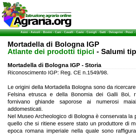
Asini
-
Avicoli
-
Bovini
-
Cani
-
Cavalli
-
Cavie
-
Conigli
-
Gatti
-
Ovicaprini
-
Pesci
-
Mortadella di Bologna IGP
Atlante dei prodotti tipici
- Salumi tipi
Mortadella di Bologna IGP - Storia
Riconoscimento IGP: Reg. CE n.1549/98.
Le origini della Mortadella Bologna sono da ricercare n
Felsina etrusca e della Bonomia dei Galli Boi, r
fornivano ghiande saporose ai numerosi maiali
addomesticati.
Nel Museo Archeologico di Bologna è conservata la 
quello che si ritiene essere stato un produttore di m
epoca romana imperiale nella quale sono raffigura