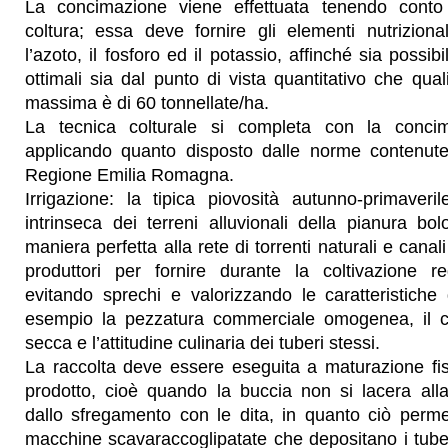
La concimazione viene effettuata tenendo conto 
coltura; essa deve fornire gli elementi nutriziona
l’azoto, il fosforo ed il potassio, affinché sia possib
ottimali sia dal punto di vista quantitativo che qual
massima è di 60 tonnellate/ha.
La tecnica colturale si completa con la conci
applicando quanto disposto dalle norme contenute n
Regione Emilia Romagna.
Irrigazione: la tipica piovosità autunno-primaver
intrinseca dei terreni alluvionali della pianura bo
maniera perfetta alla rete di torrenti naturali e canali ar
produttori per fornire durante la coltivazione reg
evitando sprechi e valorizzando le caratteristiche
esempio la pezzatura commerciale omogenea, il c
secca e l’attitudine culinaria dei tuberi stessi.
La raccolta deve essere eseguita a maturazione fis
prodotto, cioè quando la buccia non si lacera alla
dallo sfregamento con le dita, in quanto ciò perme
macchine scavaraccoglipatate che depositano i tuberi