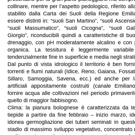
collinare, mentre per l’aspetto pedologico, riferito 
stabilito dalla Carta dei Suoli della Regione Em
essere distinti in: “suoli San Martino”, “suoli Ascensi
“suoli Massumatico”, “suoli Cicogna”, “suoli Ga
Giorgio”, riconducibili quindi a caratteristiche di b
drenaggio, con pH moderatamente alcalino e con 
organica. La tessitura è leggermente variabil
tendenzialmente fine in superficie e media negli strati
Dal punto di vista idrologico il territorio è ben for
torrenti e fiumi naturali (Idice, Reno, Gaiana, Foss
Sillaro, Samoggia, Savena, ecc.) ed anche per l
artificiali appositamente costruiti (canale Emili
fornire acqua alle coltivazioni nel periodo primaveril
quello di maggior fabbisogno.
Clima: la pianura bolognese è caratterizzata da te
tiepide a partire da fine febbraio – inizio marzo, id
idonea germogliazione dei tuberi seminati in quest
stadio di massimo sviluppo vegetativo, concentrato