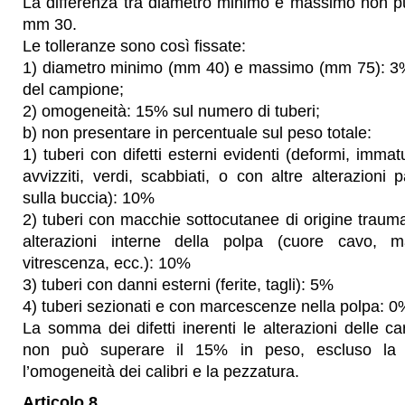
La differenza tra diametro minimo e massimo non p
mm 30.
Le tolleranze sono così fissate:
1) diametro minimo (mm 40) e massimo (mm 75): 3%
del campione;
2) omogeneità: 15% sul numero di tuberi;
b) non presentare in percentuale sul peso totale:
1) tuberi con difetti esterni evidenti (deformi, immatu
avvizziti, verdi, scabbiati, o con altre alterazioni p
sulla buccia): 10%
2) tuberi con macchie sottocutanee di origine traum
alterazioni interne della polpa (cuore cavo, ma
vitrescenza, ecc.): 10%
3) tuberi con danni esterni (ferite, tagli): 5%
4) tuberi sezionati e con marcescenze nella polpa: 0
La somma dei difetti inerenti le alterazioni delle car
non può superare il 15% in peso, escluso la p
l’omogeneità dei calibri e la pezzatura.
Articolo 8.