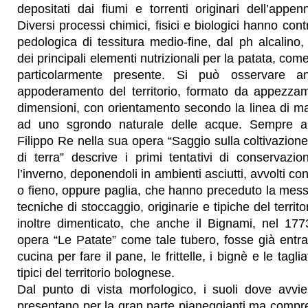
depositati dai fiumi e torrenti originari dell’appenn
Diversi processi chimici, fisici e biologici hanno cont
pedologica di tessitura medio-fine, dal ph alcalin
dei principali elementi nutrizionali per la patata, come
particolarmente presente. Si può osservare anc
appoderamento del territorio, formato da appezzam
dimensioni, con orientamento secondo la linea di m
ad uno sgrondo naturale delle acque. Sempre ai p
Filippo Re nella sua opera “Saggio sulla coltivazione
di terra” descrive i primi tentativi di conservazi
l’inverno, deponendoli in ambienti asciutti, avvolti con
o fieno, oppure paglia, che hanno preceduto la messa
tecniche di stoccaggio, originarie e tipiche del terri
inoltre dimenticato, che anche il Bignami, nel 177
opera “Le Patate” come tale tubero, fosse già entr
cucina per fare il pane, le frittelle, i bignè e le tagli
tipici del territorio bolognese.
Dal punto di vista morfologico, i suoli dove avvie
presentano per la gran parte pianeggianti ma comp