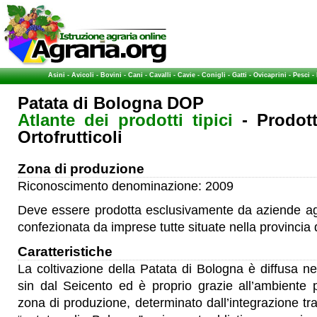
Asini
-
Avicoli
-
Bovini
-
Cani
-
Cavalli
-
Cavie
-
Conigli
-
Gatti
-
Ovicaprini
-
Pesci
-
Patata di Bologna DOP
Atlante dei prodotti tipici
- Prodot
Ortofrutticoli
Zona di produzione
Riconoscimento denominazione: 2009
Deve essere prodotta esclusivamente da aziende agr
confezionata da imprese tutte situate nella provincia 
Caratteristiche
La coltivazione della Patata di Bologna è diffusa n
sin dal Seicento ed è proprio grazie all’ambiente pa
zona di produzione, determinato dall’integrazione tra