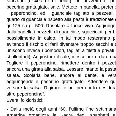
Marzano (o 400 gr di pelati), un pezzetto di pe
pecorino grattugiato, sale. Mettete in padella, preferibi
il peperoncino, ed il guanciale tagliato a pezzetti
quarto di guanciale rispetto alla pasta è tradizionale 
gr 125 su gr 500. Rosolare a fuoco vivo. Aggiungere
dalla padella i pezzetti di guanciale, sgocciolati per 
possibilmente in caldo. In tal modo resteranno pi
evitando il rischio di farli diventare troppo secchi e 
uniscono invece i pomodori, tagliati a filetti e privat
sbollentarli). Aggiustare il sale, mescolare e dare q
Togliere il peperoncino, rimettere dentro i pezzet
ancora una girata alla salsa. Lessare intanto la pas
salata. Scolarla bene, ancora al dente, e vers
aggiungendo il pecorino grattugiato. Attendere q
versare la salsa. Rigirare, e poi per chi lo deside
altro peperoncino”.
Eventi folkloristici:
- Dalla metà degli anni ‘60, l’ultimo fine settimana
Amatrice organizza la Sagra degli spaghetti al