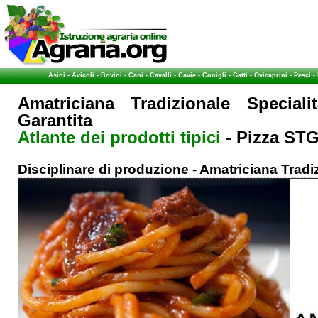
Asini
-
Avicoli
-
Bovini
-
Cani
-
Cavalli
-
Cavie
-
Conigli
-
Gatti
-
Ovicaprini
-
Pesci
-
Amatriciana Tradizionale Speciali
Garantita
Atlante dei prodotti tipici
- Pizza ST
Disciplinare di produzione - Amatriciana Trad