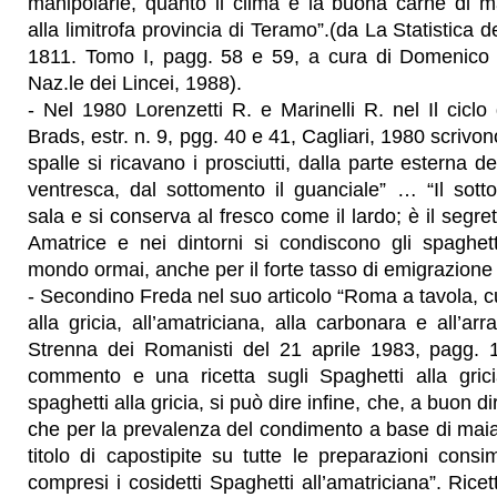
manipolarle, quanto il clima e la buona carne di m
alla limitrofa provincia di Teramo”.(da La Statistica 
1811. Tomo I, pagg. 58 e 59, a cura di Domenic
Naz.le dei Lincei, 1988).
- Nel 1980 Lorenzetti R. e Marinelli R. nel Il ciclo
Brads, estr. n. 9, pgg. 40 e 41, Cagliari, 1980 scrivon
spalle si ricavano i prosciutti, dalla parte esterna d
ventresca, dal sottomento il guanciale” … “Il sott
sala e si conserva al fresco come il lardo; è il segr
Amatrice e nei dintorni si condiscono gli spaghett
mondo ormai, anche per il forte tasso di emigrazione
- Secondino Freda nel suo articolo “Roma a tavola, cu
alla gricia, all’amatriciana, alla carbonara e all’ar
Strenna dei Romanisti del 21 aprile 1983, pagg. 
commento e una ricetta sugli Spaghetti alla gric
spaghetti alla gricia, si può dire infine, che, a buon dir
che per la prevalenza del condimento a base di maia
titolo di capostipite su tutte le preparazioni consim
compresi i cosidetti Spaghetti all’amatriciana”. Ricet