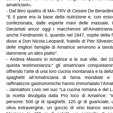
amatriciani».
- Dal libro quattro di MA–TRV di Cesare De Berardini
“E il pane era la base della nutrizione e, con ess
confezionata, dalle esperte mani delle massaie, i
Decantati ancor oggi i maccheroni all’Amatricia
anche Ferdinando II, quando nel 1847, ospite della 
disse a Don Nicola Leopardi, fratello di Pier Silvestro
delle migliori famiglie di Amatrice servirono a tavol
dammene un altro piatto”.
- Andrea Massini in Amatrice e le sue ville, del 1
questa testimonianza:“ gli amatriciani conquistar
offrendo l’arte di una loro cucina montanara e la delizi
spaghetti all’Amatriciana di fama mondiale e 
raffinatezze gastronomiche hanno immortalato l’Amatri
- Jannattoni Livio nel suo “La cucina romana e del La
la ricetta divulgata dalla Pro loco di Amatrice: “
persone: 500 gr di spaghetti, 125 gr di guanciale, u
oliva extravergine, un goccio di vino bianco sec