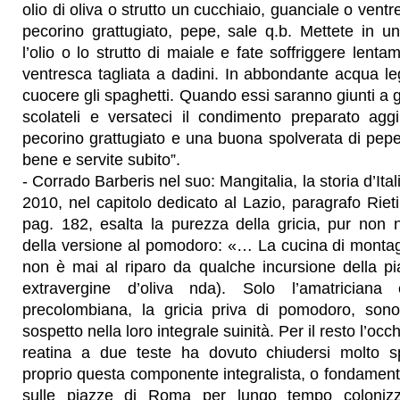
olio di oliva o strutto un cucchiaio, guanciale o ventr
pecorino grattugiato, pepe, sale q.b. Mettete in u
l’olio o lo strutto di maiale e fate soffriggere lenta
ventresca tagliata a dadini. In abbondante acqua l
cuocere gli spaghetti. Quando essi saranno giunti a g
scolateli e versateci il condimento preparato ag
pecorino grattugiato e una buona spolverata di pep
bene e servite subito”.
- Corrado Barberis nel suo: Mangitalia, la storia d’Itali
2010, nel capitolo dedicato al Lazio, paragrafo Rieti “
pag. 182, esalta la purezza della gricia, pur non 
della versione al pomodoro: «… La cucina di montag
non è mai al riparo da qualche incursione della pia
extravergine d’oliva nda). Solo l’amatrician
precolombiana, la gricia priva di pomodoro, sono
sospetto nella loro integrale suinità. Per il resto l’oc
reatina a due teste ha dovuto chiudersi molto 
proprio questa componente integralista, o fondamental
sulle piazze di Roma per lungo tempo colonizz