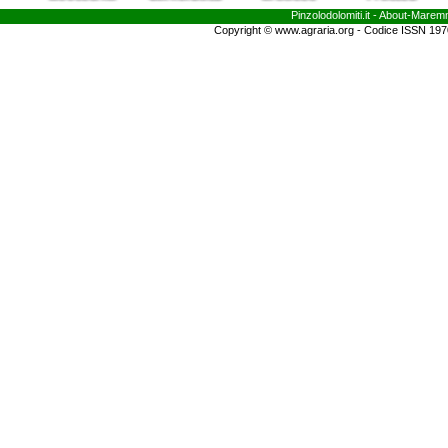
Pinzolodolomiti.it
- About-
Marem
Copyright © www.agraria.org - Codice ISSN 19