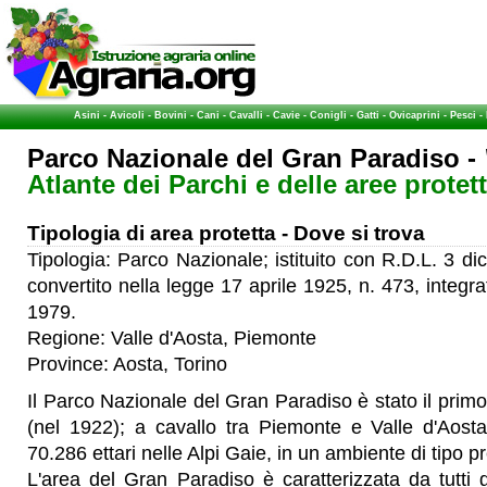
Asini
-
Avicoli
-
Bovini
-
Cani
-
Cavalli
-
Cavie
-
Conigli
-
Gatti
-
Ovicaprini
-
Pesci
-
Parco Nazionale del Gran Paradiso -
Atlante dei Parchi e delle aree protette
Tipologia di area protetta - Dove si trova
Tipologia: Parco Nazionale; istituito con R.D.L. 3 d
convertito nella legge 17 aprile 1925, n. 473, integr
1979.
Regione: Valle d'Aosta, Piemonte
Province: Aosta, Torino
Il Parco Nazionale del Gran Paradiso è stato il primo p
(nel 1922); a cavallo tra Piemonte e Valle d'Aosta
70.286 ettari nelle Alpi Gaie, in un ambiente di tipo 
L'area del Gran Paradiso è caratterizzata da tutti gl