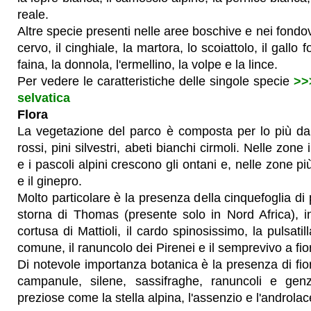
reale.
Altre specie presenti nelle aree boschive e nei fondova
cervo, il cinghiale, la martora, lo scoiattolo, il gallo f
faina, la donnola, l'ermellino, la volpe e la lince.
Per vedere le caratteristiche delle singole specie
>>>
selvatica
Flora
La vegetazione del parco è composta per lo più da b
rossi, pini silvestri, abeti bianchi cirmoli. Nelle zone
e i pascoli alpini crescono gli ontani e, nelle zone p
e il ginepro.
Molto particolare è la presenza della cinquefoglia di 
storna di Thomas (presente solo in Nord Africa), ino
cortusa di Mattioli, il cardo spinosissimo, la pulsatil
comune, il ranuncolo dei Pirenei e il semprevivo a fior
Di notevole importanza botanica è la presenza di fiori
campanule, silene, sassifraghe, ranuncoli e genz
preziose come la stella alpina, l'assenzio e l'androlac