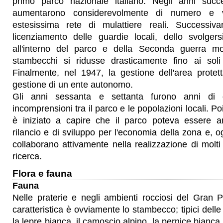
primo parco nazionale italiano. Negli anni succe
aumentarono considerevolmente di numero e ve
estesissima rete di mulattiere reali. Successi
licenziamento delle guardie locali, dello svolgers
all'interno del parco e della Seconda guerra mo
stambecchi si ridusse drasticamente fino ai sol
Finalmente, nel 1947, la gestione dell'area protet
gestione di un ente autonomo.
Gli anni sessanta e settanta furono anni di g
incomprensioni tra il parco e le popolazioni locali. Po
è iniziato a capire che il parco poteva essere a
rilancio e di sviluppo per l'economia della zona e, og
collaborano attivamente nella realizzazione di molti 
ricerca.
Flora e fauna
Fauna
Nelle praterie e negli ambienti rocciosi del Gran 
caratteristica è ovviamente lo stambecco; tipici dell
la lepre bianca, il camoscio alpino, la pernice bianca,