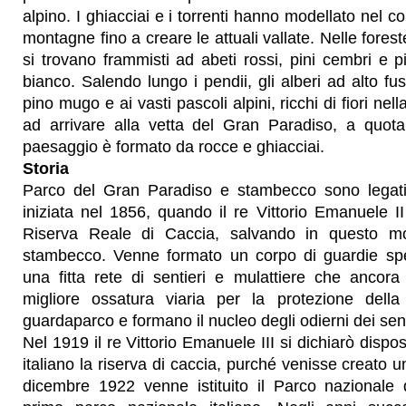
alpino. I ghiacciai e i torrenti hanno modellato nel co
montagne fino a creare le attuali vallate. Nelle foreste
si trovano frammisti ad abeti rossi, pini cembri e p
bianco. Salendo lungo i pendii, gli alberi ad alto fus
pino mugo e ai vasti pascoli alpini, ricchi di fiori nel
ad arrivare alla vetta del Gran Paradiso, a quota
paesaggio è formato da rocce e ghiacciai.
Storia
Parco del Gran Paradiso e stambecco sono legati
iniziata nel 1856, quando il re Vittorio Emanuele I
Riserva Reale di Caccia, salvando in questo mod
stambecco. Venne formato un corpo di guardie spec
una fitta rete di sentieri e mulattiere che ancora
migliore ossatura viaria per la protezione dell
guardaparco e formano il nucleo degli odierni dei senti
Nel 1919 il re Vittorio Emanuele III si dichiarò dispo
italiano la riserva di caccia, purché venisse creato u
dicembre 1922 venne istituito il Parco nazionale 