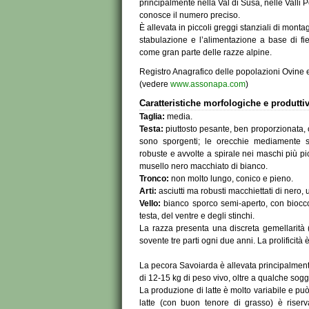
principalmente nella Val di Susa, nelle Valli 
conosce il numero preciso.
È allevata in piccoli greggi stanziali di montag
stabulazione e l’alimentazione a base di fi
come gran parte delle razze alpine.
Registro Anagrafico delle popolazioni Ovine e
(vedere
www.assonapa.com
)
Caratteristiche morfologiche e produtti
Taglia:
media.
Testa:
piuttosto pesante, ben proporzionata, 
sono sporgenti; le orecchie mediamente sv
robuste e avvolte a spirale nei maschi più pic
musello nero macchiato di bianco.
Tronco:
non molto lungo, conico e pieno.
Arti:
asciutti ma robusti macchiettati di nero, u
Vello:
bianco sporco semi-aperto, con biocco
testa, del ventre e degli stinchi.
La razza presenta una discreta gemellarità (
sovente tre parti ogni due anni. La prolificità è
La pecora Savoiarda è allevata principalmente 
di 12-15 kg di peso vivo, oltre a qualche sogg
La produzione di latte è molto variabile e può
latte (con buon tenore di grasso) è riserva