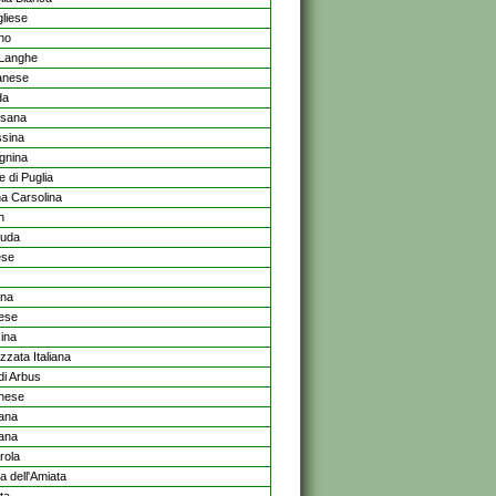
gliese
no
 Langhe
anese
da
osana
sina
gnina
e di Puglia
na Carsolina
n
auda
ese
ana
ese
ina
zzata Italiana
di Arbus
nese
ana
iana
rola
a dell'Amiata