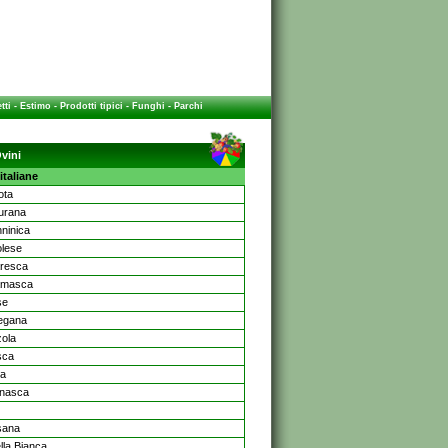
tti
-
Estimo
-
Prodotti tipici
-
Funghi
-
Parchi
vini
italiane
ota
urana
ninica
lese
resca
amasca
se
egana
zola
sca
na
nasca
sana
lla Bianca