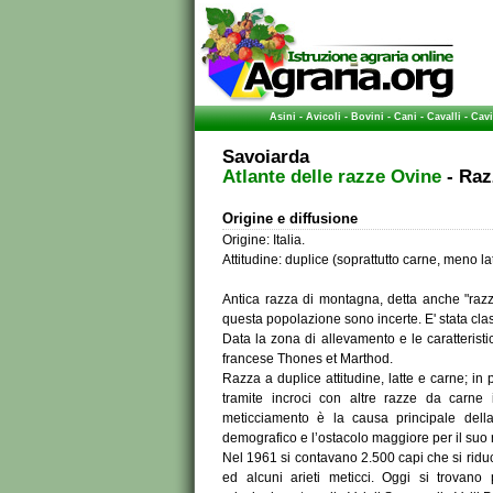
Asini
-
Avicoli
-
Bovini
-
Cani
-
Cavalli
-
Cavi
Savoiarda
Atlante delle razze Ovine
- Raz
Origine e diffusione
Origine: Italia.
Attitudine: duplice (soprattutto carne, meno lat
Antica razza di montagna, detta anche "razza
questa popolazione sono incerte. E' stata cla
Data la zona di allevamento e le caratterist
francese Thones et Marthod.
Razza a duplice attitudine, latte e carne; in
tramite incroci con altre razze da carne 
meticciamento è la causa principale della 
demografico e l’ostacolo maggiore per il suo
Nel 1961 si contavano 2.500 capi che si riduc
ed alcuni arieti meticci. Oggi si trovano