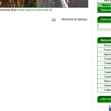
Altre i
Razze 
voiarda (foto
www.regione.piemonte.it
)
Torna al
Versione di stampa
Cerca in
Network
Rivist
Forum
Agritu
Guide 
Catalo
Assoc
Catal
Catalo
Abbona
Obiett
Collab
Libri on