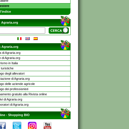
taliane
estere
l'indice
 Agraria.org
 Agraria.org
a di Agraria.org
 di Agraria.org
rismo in Italia
turistiche
go degli allevatori
iazione di Agraria.org
ogo delle aziende agricole
go dei professionisti
mento gratuito alla Rivista online
ivi di Agraria.org
oratori di Agraria.org
line -
Shopping BIO