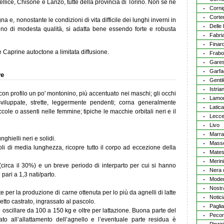
Pellice, Chisone e Lanzo, tutte della provincia di Torino. Non se ne
Corni
Corte
na e, nonostante le condizioni di vita difficile dei lunghi inverni in
Delle
eno di modesta qualità, si adatta bene essendo forte e robusta
Fabri
Finar
 Caprine autoctone a limitata diffusione.
Frab
Gares
Garfa
ve
Gentil
Istria
con profilo un po' montonino, più accentuato nei maschi; gli occhi
Lamo
iluppate, strette, leggermente pendenti; corna generalmente
Latic
cole o assenti nelle femmine; tipiche le macchie orbitali neri e il
Lecc
Livo
Marr
nghielli neri e solidi.
Mass
li di media lunghezza, ricopre tutto il corpo ad eccezione della
Mates
Merini
circa il 30%) e un breve periodo di interparto per cui si hanno
Nera 
 pari a 1,3 nati/parto.
Mode
Nostr
per la produzione di carne ottenuta per lo più da agnelli di latte
Notic
etto castrato, ingrassato al pascolo.
Paglia
 oscillare da 100 a 150 kg e oltre per lattazione. Buona parte del
Pecor
to all’allattamento dell’agnello e l’eventuale parte residua è