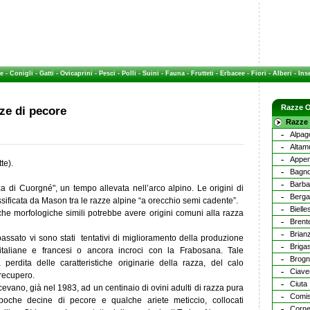
e
-
Conigli
-
Gatti
-
Ovicaprini
-
Pesci
-
Polli
-
Suini
-
Fauna
-
Frutteti
-
Erbacee
-
Fiori
-
Alberi
-
Inse
Razze O
ze di pecore
Razze 
Alpag
Altam
Appen
te).
Bagno
Barba
 di Cuorgné", un tempo allevata nell’arco alpino. Le origini di
Berg
ssificata da Mason tra le razze alpine “a orecchio semi cadente”.
Bielle
iche morfologiche simili potrebbe avere origini comuni alla razza
Brent
Brian
 passato vi sono stati tentativi di miglioramento della produzione
Briga
italiane e francesi o ancora incroci con la Frabosana. Tale
Brog
perdita delle caratteristiche originarie della razza, del calo
Ciave
 recupero.
Ciuta
evano, già nel 1983, ad un centinaio di ovini adulti di razza pura
Comi
 poche decine di pecore e qualche ariete meticcio, collocati
Corne