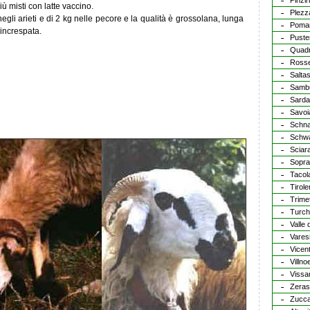
Pinzir
ù misti con latte vaccino.
Plezz
gli arieti e di 2 kg nelle pecore e la qualità è grossolana, lunga
Poma
 increspata.
Puste
Quadr
Ross
Salta
Samb
Sarda
Savoi
Schna
Schwa
Sciar
Sopra
Tacol
Tirol
Trime
Turc
Valle 
Vares
Vicen
Villn
Vissa
Zera
Zucc