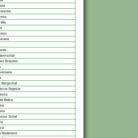
ita
ana
rancina
rese
ella
et
sassi
ucana
arda
lserschaf
rz Braunes
a
vissana
a
er Bergschaf
ticcia Segezia
hessa
del Belice
ina
tina
oesser Schaf
na
sca
a Modenese