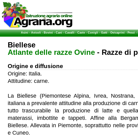
Asini
-
Avicoli
-
Bovini
-
Cani
-
Cavalli
-
Cavie
-
Conigli
-
Gatti
-
Ovicaprini
-
Pesci
-
Biellese
Atlante delle razze Ovine
- Razze di 
Origine e diffusione
Origine: Italia.
Attitudine: carne.
La Biellese (Piemontese Alpina, Ivrea, Nostrana,
italiana a prevalente attitudine alla produzione di ca
tutto trascurabile la produzione di latte e quel
materassi, imbottite e tappeti. Affine alla Berga
Biellese. Allevata in Piemonte, soprattutto nelle provi
e Cuneo.