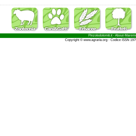
Pinzolodolomiti.it
- About-
Marem
Copyright © www.agraria.org - Codice ISSN 19