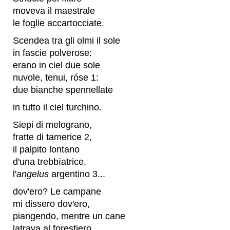
moveva il maestrale
le foglie accartocciate.
Scendea tra gli olmi il sole
in fascie polverose:
erano in ciel due sole
nuvole, tenui, róse 1:
due bianche spennellate
in tutto il ciel turchino.
Siepi di melograno,
fratte di tamerice 2,
il palpito lontano
d'una trebbïatrice,
l'
angelus
argentino 3...
dov'ero? Le campane
mi dissero dov'ero,
piangendo, mentre un cane
latrava al forestiero,