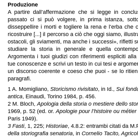
Produzione
A partire dall’affermazione che si legge in concl
passato ci si può volgere, in prima istanza, sott
disseppellire i morti e togliere la rena e l’erba che 
ricostruire [...] il percorso a ciò che oggi siamo, illustr
ostacoli, gli sviamenti, ma anche i successi», rifletti s
studiare la storia in generale e quella contempo
Argomenta i tuoi giudizi con riferimenti espliciti all
tue conoscenze e scrivi un testo in cui tesi e argomen
un discorso coerente e coeso che puoi - se lo ritieni
paragrafi.
1 A. Momigliano,
Storicismo rivisitato
, in Id.,
Sui fonda
antica
, Einaudi, Torino 1984, p. 456.
2 M. Bloch,
Apologia della storia o mestiere dello sto
1969, p. 52 (ed. or.
Apologie pour l’histoire ou métier 
Paris 1949).
3 Fasti
, 1, 225;
Historiae
, 4.8.2: entrambi citati da M
della storiografia senatoria
, in
Cornelio Tacito, Agric