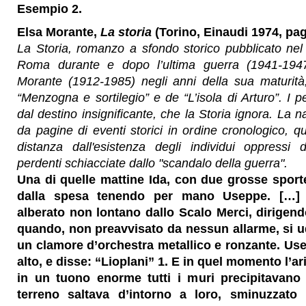
Esempio 2.
Elsa Morante,
La storia
(Torino, Einaudi 1974, pag
La Storia, romanzo a sfondo storico pubblicato ne
Roma durante e dopo l’ultima guerra (1941-1947
Morante (1912-1985) negli anni della sua maturità
“Menzogna e sortilegio” e de “L’isola di Arturo”. I 
dal destino insignificante, che la Storia ignora. La n
da pagine di eventi storici in ordine cronologico, q
distanza dall'esistenza degli individui oppressi d
perdenti schiacciate dallo "scandalo della guerra".
Una di quelle mattine Ida, con due grosse sporte
dalla spesa tenendo per mano Useppe. […] 
alberato non lontano dallo Scalo Merci, dirigendo
quando, non preavvisato da nessun allarme, si ud
un clamore d’orchestra metallico e ronzante. Use
alto, e disse: “Lioplani” 1
. E in quel momento l’ar
in un tuono enorme tutti i muri precipitavano a
terreno saltava d’intorno a loro, sminuzzato 