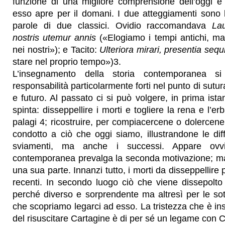
funzione di una migliore comprensione dell’oggi e 
esso apre per il domani. I due atteggiamenti sono b
parole di due classici. Ovidio raccomandava
La
nostris utemur annis
(«Elogiamo i tempi antichi, m
nei nostri»); e Tacito:
Ulteriora mirari, presentia sequ
stare nel proprio tempo»)3.
L’insegnamento della storia contemporanea 
responsabilità particolarmente forti nel punto di sutu
e futuro. Al passato ci si può volgere, in prima ista
spinta: disseppellire i morti e togliere la rena e l’e
palagi 4; ricostruire, per compiacercene o dolercene,
condotto a ciò che oggi siamo, illustrandone le diffic
sviamenti, ma anche i successi. Appare ovvi
contemporanea prevalga la seconda motivazione; ma
una sua parte. Innanzi tutto, i morti da disseppellir
recenti. In secondo luogo ciò che viene dissepolto
perché diverso e sorprendente ma altresì per le sotti
che scopriamo legarci ad esso. La tristezza che è in
del risuscitare Cartagine è di per sé un legame con C