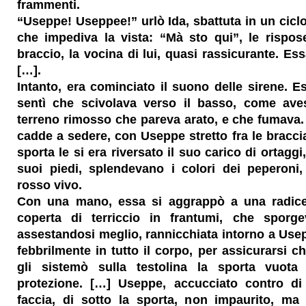
frammenti.
“Useppe! Useppee!” urlò Ida, sbattuta in un cicl
che impediva la vista: “Mà sto qui”, le rispose
braccio, la vocina di lui, quasi rassicurante. Ess
[…].
Intanto, era cominciato il suono delle sirene. E
sentì che scivolava verso il basso, come aves
terreno rimosso che pareva arato, e che fumava. 
cadde a sedere, con Useppe stretto fra le braccia
sporta le si era riversato il suo carico di ortaggi, 
suoi piedi, splendevano i colori dei peperoni
rosso vivo.
Con una mano, essa si aggrappò a una radice
coperta di terriccio in frantumi, che sporg
assestandosi meglio, rannicchiata intorno a Usep
febbrilmente in tutto il corpo, per assicurarsi c
gli sistemò sulla testolina la sporta vuo
protezione. […] Useppe, accucciato contro di 
faccia, di sotto la sporta, non impaurito, ma