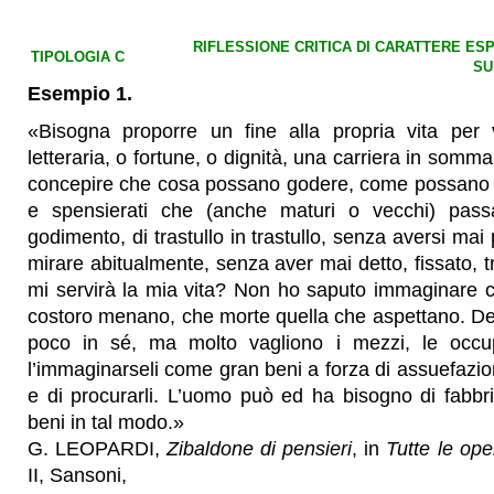
RIFLESSIONE CRITICA DI CARATTERE E
TIPOLOGIA C
SU
Esempio 1.
«Bisogna proporre un fine alla propria vita per v
letteraria, o fortune, o dignità, una carriera in somm
concepire che cosa possano godere, come possano vi
e spensierati che (anche maturi o vecchi) pas
godimento, di trastullo in trastullo, senza aversi ma
mirare abitualmente, senza aver mai detto, fissato, 
mi servirà la mia vita? Non ho saputo immaginare c
costoro menano, che morte quella che aspettano. Del r
poco in sé, ma molto vagliono i mezzi, le occup
l’immaginarseli come gran beni a forza di assuefazio
e di procurarli. L’uomo può ed ha bisogno di fabbr
beni in tal modo.»
G. LEOPARDI,
Zibaldone di pensieri
, in
Tutte le ope
II, Sansoni,