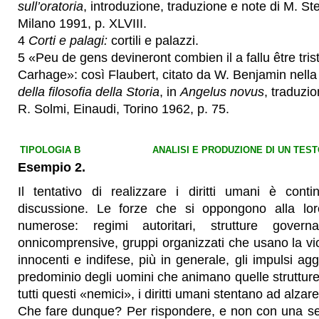
sull’oratoria
, introduzione, traduzione e note di M. St
Milano 1991, p. XLVIII.
4
Corti e palagi:
cortili e palazzi.
5 «Peu de gens devineront combien il a fallu être tris
Carhage»: così Flaubert, citato da W. Benjamin nella
della filosofia della Storia
, in
Angelus novus
, traduzio
R. Solmi, Einaudi, Torino 1962, p. 75.
TIPOLOGIA B
ANALISI E PRODUZIONE DI UN TE
Esempio 2.
Il tentativo di realizzare i diritti umani è con
discussione. Le forze che si oppongono alla lor
numerose: regimi autoritari, strutture govern
onnicomprensive, gruppi organizzati che usano la v
innocenti e indifese, più in generale, gli impulsi agg
predominio degli uomini che animano quelle strutture
tutti questi «nemici», i diritti umani stentano ad alzare
Che fare dunque? Per rispondere, e non con una se