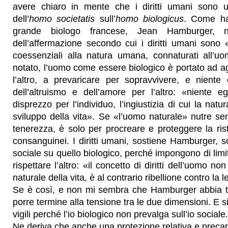
avere chiaro in mente che i diritti umani sono 
dell’
homo societatis
sull’
homo biologicus
. Come ha
grande biologo francese, Jean Hamburger, 
dell’affermazione secondo cui i diritti umani sono «d
coessenziali alla natura umana, connaturati all’uo
notato, l’uomo come essere biologico è portato ad a
l’altro, a prevaricare per sopravvivere, e niente
dell’altruismo e dell’amore per l’altro: «niente eg
disprezzo per l’individuo, l’ingiustizia di cui la nat
sviluppo della vita». Se «l’uomo naturale» nutre se
tenerezza, è solo per procreare e proteggere la rist
consanguinei. I diritti umani, sostiene Hamburger, so
sociale su quello biologico, perché impongono di limita
rispettare l’altro: «il concetto di diritti dell’uomo no
naturale della vita, è al contrario ribellione contro la 
Se è così, e non mi sembra che Hamburger abbia to
porre termine alla tensione tra le due dimensioni. E 
vigili perché l’io biologico non prevalga sull’io sociale.
Ne deriva che anche una protezione relativa e precari