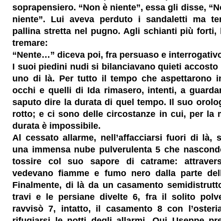
soprapensiero. “Non è niente”, essa gli disse, “
niente”. Lui aveva perduto i sandaletti ma t
pallina stretta nel pugno. Agli schianti più forti
tremare:
“Nente…” diceva poi, fra persuaso e interrogativ
I suoi piedini nudi si bilanciavano quieti accosto
uno di là. Per tutto il tempo che aspettarono in
occhi e quelli di Ida rimasero, intenti, a guard
saputo dire la durata di quel tempo. Il suo orolo
rotto; e ci sono delle circostanze in cui, per la
durata è impossibile.
Al cessato allarme, nell’affacciarsi fuori di là, 
una immensa nube pulverulenta 5
che nasconde
tossire col suo sapore di catrame: attraver
vedevano fiamme e fumo nero dalla parte del
Finalmente, di là da un casamento semidistrut
travi e le persiane divelte 6
, fra il solito pol
ravvisò 7
, intatto, il casamento 8
con l’oster
rifugiarsi le notti degli allarmi. Qui Useppe pr