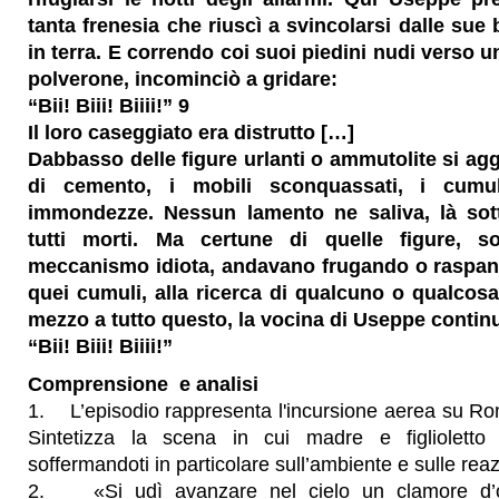
tanta frenesia che riuscì a svincolarsi dalle sue
in terra. E correndo coi suoi piedini nudi verso 
polverone, incominciò a gridare:
“Bii! Biii! Biiii!” 9
Il loro caseggiato era distrutto […]
Dabbasso delle figure urlanti o ammutolite si aggi
di cemento, i mobili sconquassati, i cumu
immondezze. Nessun lamento ne saliva, là so
tutti morti. Ma certune di quelle figure, s
meccanismo idiota, andavano frugando o raspan
quei cumuli, alla ricerca di qualcuno o qualcosa
mezzo a tutto questo, la vocina di Useppe contin
“Bii! Biii! Biiii!”
Comprensione e analisi
1. L’episodio rappresenta l'incursione aerea su Ro
Sintetizza la scena in cui madre e figlioletto s
soffermandoti in particolare sull’ambiente e sulle rea
2. «Si udì avanzare nel cielo un clamore d’or