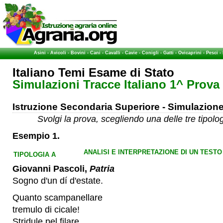
Asini
-
Avicoli
-
Bovini
-
Cani
-
Cavalli
-
Cavie
-
Conigli
-
Gatti
-
Ovicaprini
-
Pesci
-
Italiano Temi Esame di Stato
Simulazioni Tracce Italiano 1^ Prova
Istruzione Secondaria Superiore - Simulazion
Svolgi la prova, scegliendo una delle tre tipolo
Esempio 1.
ANALISI E INTERPRETAZIONE DI UN TESTO
TIPOLOGIA A
Giovanni Pascoli,
Patria
Sogno d'un dí d'estate.
Quanto scampanellare
tremulo di cicale!
Stridule pel filare