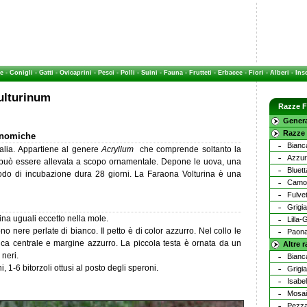
e
-
Conigli
-
Gatti
-
Ovicaprini
-
Pesci
-
Polli
-
Suini
-
Fauna
-
Frutteti
-
Erbacee
-
Fiori
-
Alberi
-
Inse
vulturinum
Razze F
Genera
Razze 
conomiche
Bianc
alia. Appartiene al genere
Acryllum
che comprende soltanto la
Azzur
può essere allevata a scopo ornamentale. Depone le uova, una
Bluet
periodo di incubazione dura 28 giorni. La Faraona Volturina è una
Camos
Fulve
Grigi
na uguali eccetto nella mole.
Lilla-
o nere perlate di bianco. Il petto è di color azzurro. Nel collo le
Paona
ca centrale e margine azzurro. La piccola testa è ornata da un
Altre 
 neri.
Bianc
, 1-6 bitorzoli ottusi al posto degli speroni.
Grigia
Isabel
Mosa
Pezza