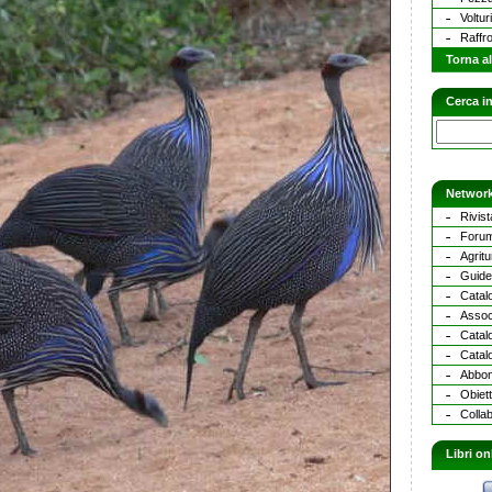
Voltur
Raffr
Torna al
Cerca in
Network
Rivist
Forum
Agritu
Guide 
Catalo
Assoc
Catal
Catalo
Abbona
Obiett
Collab
Libri on