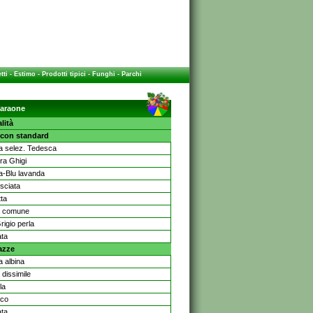
tti
-
Estimo
-
Prodotti tipici
-
Funghi
-
Parchi
araone
lità
con standard
a selez. Tedesca
ra Ghigi
ta-Blu lavanda
ciata
tta
a comune
Grigio perla
ta
razze
a albina
 dissimile
la
ico
ta