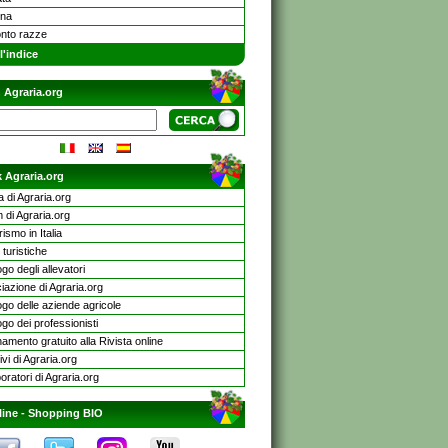
ina
onto razze
l'indice
 Agraria.org
 Agraria.org
a di Agraria.org
 di Agraria.org
rismo in Italia
turistiche
go degli allevatori
iazione di Agraria.org
ogo delle aziende agricole
go dei professionisti
mento gratuito alla Rivista online
ivi di Agraria.org
oratori di Agraria.org
line -
Shopping BIO