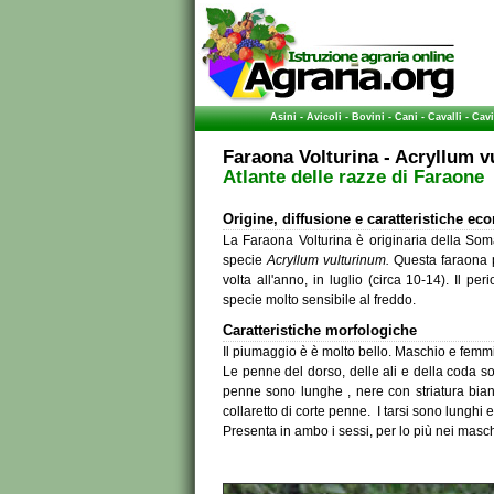
Asini
-
Avicoli
-
Bovini
-
Cani
-
Cavalli
-
Cavi
Faraona Volturina - Acryllum 
Atlante delle razze di Faraone
Origine, diffusione e caratteristiche e
La Faraona Volturina è originaria della Som
specie
Acryllum
vulturinum
.
Questa faraona 
volta all'anno, in luglio (circa 10-14). Il 
specie molto sensibile al freddo.
Caratteristiche morfologiche
Il piumaggio è è molto bello. Maschio e femmi
Le penne del dorso, delle ali e della coda son
penne sono lunghe , nere con striatura bian
collaretto di corte penne. I tarsi sono lunghi e
Presenta in ambo i sessi, per lo più nei maschi