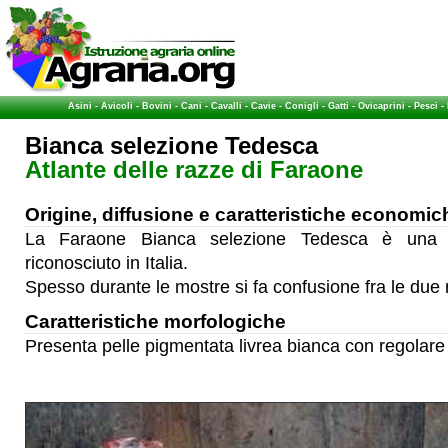
Asini
-
Avicoli
-
Bovini
-
Cani
-
Cavalli
-
Cavie
-
Conigli
-
Gatti
-
Ovicaprini
-
Pesci
-
Bianca selezione Tedesca
Atlante delle razze di Faraone
Origine, diffusione e caratteristiche economic
La Faraone Bianca selezione Tedesca è una 
riconosciuto in Italia.
Spesso durante le mostre si fa confusione fra le due
Caratteristiche morfologiche
Presenta pelle pigmentata livrea bianca con regolare 