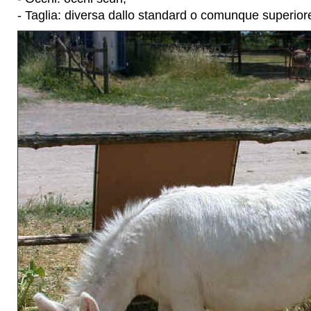
- Taglia: diversa dallo standard o comunque superior