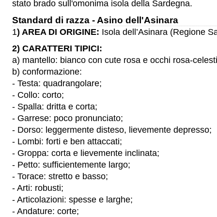
stato brado sull'omonima isola della Sardegna.
Standard di razza - Asino dell'Asinara
1
) AREA DI ORIGINE:
Isola dell’Asinara (Regione S
2) CARATTERI TIPICI:
a) mantello: bianco con cute rosa e occhi rosa-celesti
b) conformazione:
- Testa: quadrangolare;
- Collo: corto;
- Spalla: dritta e corta;
- Garrese: poco pronunciato;
- Dorso: leggermente disteso, lievemente depresso;
- Lombi: forti e ben attaccati;
- Groppa: corta e lievemente inclinata;
- Petto: sufficientemente largo;
- Torace: stretto e basso;
- Arti: robusti;
- Articolazioni: spesse e larghe;
- Andature: corte;