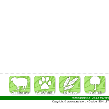
Pinzolodolomiti.it
- About-
Marem
Copyright © www.agraria.org - Codice ISSN 19