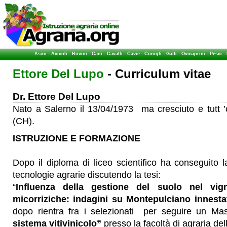
Asini
-
Avicoli
-
Bovini
-
Cani
-
Cavalli
-
Cavie
-
Conigli
-
Gatti
-
Ovicaprini
-
Pesci
-
Ettore Del Lupo
- Curriculum vitae
Dr. Ettore Del Lupo
Nato a Salerno il 13/04/1973 ma cresciuto e tutt ’
(CH).
ISTRUZIONE E FORMAZIONE
Dopo il diploma di liceo scientifico ha conseguito 
tecnologie agrarie discutendo la tesi:
“
Influenza della gestione del suolo nel vig
micorriziche: indagini su Montepulciano innest
dopo rientra fra i selezionati per seguire un Mas
sistema vitivinicolo”
presso la facoltà di agraria del