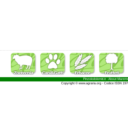
Pinzolodolomiti.it
- About-
Marem
Copyright © www.agraria.org - Codice ISSN 19