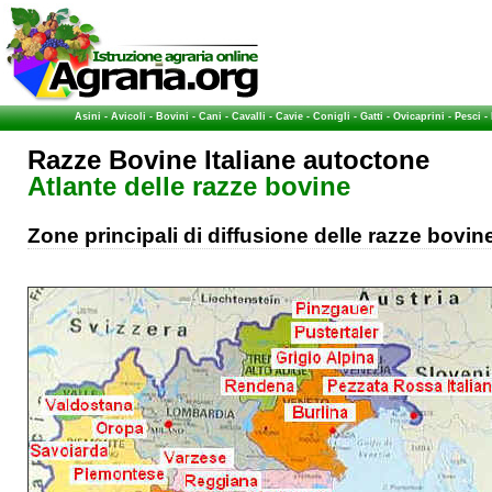
Asini
-
Avicoli
-
Bovini
-
Cani
-
Cavalli
-
Cavie
-
Conigli
-
Gatti
-
Ovicaprini
-
Pesci
-
Razze Bovine Italiane autoctone
Atlante delle razze bovine
Zone principali di diffusione delle razze bovin