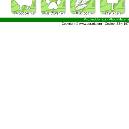
Pinzolodolomiti.it
- About-
Marem
Copyright © www.agraria.org - Codice ISSN 19