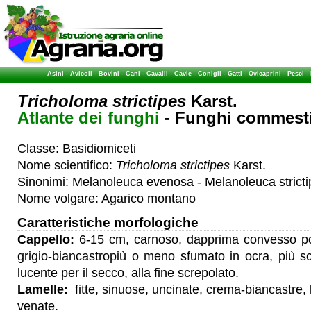
Asini
-
Avicoli
-
Bovini
-
Cani
-
Cavalli
-
Cavie
-
Conigli
-
Gatti
-
Ovicaprini
-
Pesci
-
Tricholoma strictipes
Karst.
Atlante dei funghi
- Funghi commestib
Classe: Basidiomiceti
Nome scientifico:
Tricholoma strictipes
Karst.
Sinonimi: Melanoleuca evenosa - Melanoleuca strictip
Nome volgare: Agarico montano
Caratteristiche morfologiche
Cappello:
6-15 cm, carnoso, dapprima convesso p
grigio-biancastropiù o meno sfumato in ocra, più sc
lucente per il secco, alla fine screpolato.
Lamelle:
fitte, sinuose, uncinate, crema-biancastre, 
venate.