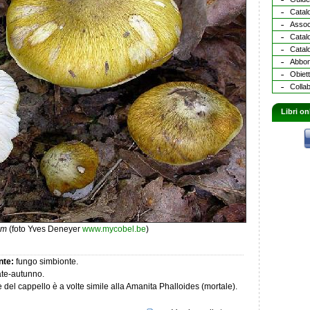
Catalo
Assoc
Catal
Catalo
Abbona
Obiett
Collab
Libri on
um
(foto Yves Deneyer
www.mycobel.be
)
nte:
fungo simbionte.
tate-autunno.
re del cappello è a volte simile alla Amanita Phalloides (mortale).