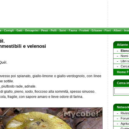
e
-
Conigli
-
Gatti
-
Ovicaprini
-
Pesci
-
Polli
-
Suini
-
Fauna
-
Frutteti
-
Erbacee
-
Fiori
-
Alberi
-
Inse
él.
Atlante
mestibili e velenosi
Elenc
Nomi c
Libri 
Quél.
Cerca
Home F
vesso poi spianato, giallo-limone o giallo-verdognolo, con linee
e sottile.
Cerca in
piuttosto rade, adnate.
di giallo, pieno, sodo, fioccoso alla sommità, spesso sinuoso.
cola, fragile, con sapore amaro e lieve odore di farina.
Network
Rivist
Forum
Agritu
Guide 