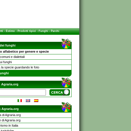
tti
-
Estimo
-
Prodotti tipici
-
Funghi
-
Parchi
 dei funghi
o alfabetico per genere e specie
omuni e dialettali
sui funghi
 la specie guardando le foto
unghi
 Agraria.org
 Agraria.org
a di Agraria.org
 di Agraria.org
rismo in Italia
turistiche