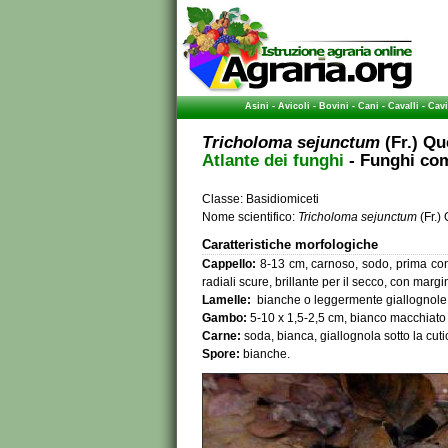
Asini
-
Avicoli
-
Bovini
-
Cani
-
Cavalli
-
Cavi
Tricholoma sejunctum
(Fr.) Qu
Atlante dei funghi
- Funghi com
Classe: Basidiomiceti
Nome scientifico:
Tricholoma sejunctum
(Fr.) 
Caratteristiche morfologiche
Cappello:
8-13 cm, carnoso, sodo, prima con
radiali scure, brillante per il secco, con margin
Lamelle:
bianche o leggermente giallognole, 
Gambo:
5-10 x 1,5-2,5 cm, bianco macchiato 
Carne:
soda, bianca, giallognola sotto la cuti
Spore:
bianche.