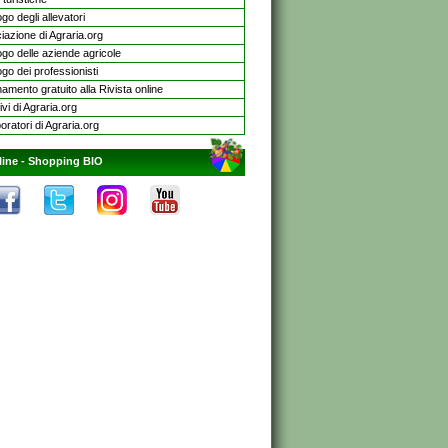
go degli allevatori
iazione di Agraria.org
ogo delle aziende agricole
go dei professionisti
mento gratuito alla Rivista online
ivi di Agraria.org
oratori di Agraria.org
line -
Shopping BIO