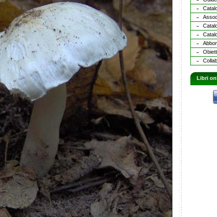
Catalo
Assoc
Catal
Catalo
Abbona
Obiett
Collab
Libri on