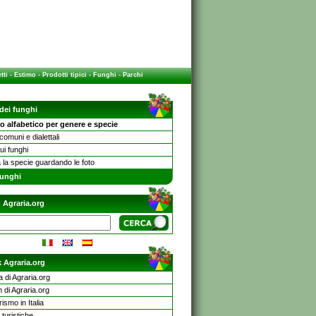
tti
-
Estimo
-
Prodotti tipici
-
Funghi
-
Parchi
 dei funghi
o alfabetico per genere e specie
omuni e dialettali
sui funghi
 la specie guardando le foto
unghi
 Agraria.org
 Agraria.org
a di Agraria.org
 di Agraria.org
rismo in Italia
turistiche