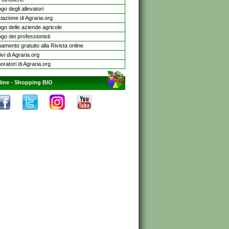
go degli allevatori
iazione di Agraria.org
ogo delle aziende agricole
go dei professionisti
mento gratuito alla Rivista online
ivi di Agraria.org
oratori di Agraria.org
line -
Shopping BIO