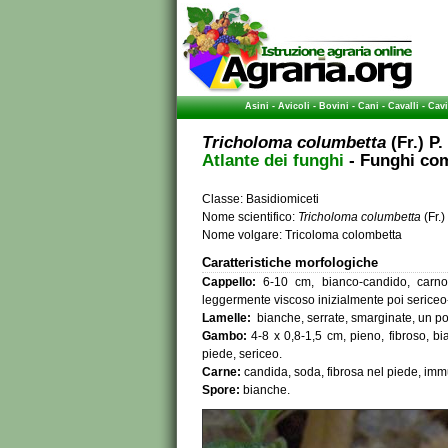
Asini
-
Avicoli
-
Bovini
-
Cani
-
Cavalli
-
Cavi
Tricholoma columbetta
(Fr.) P
Atlante dei funghi
- Funghi com
Classe: Basidiomiceti
Nome scientifico:
Tricholoma columbetta
(Fr.
Nome volgare: Tricoloma colombetta
Caratteristiche morfologiche
Cappello:
6-10 cm, bianco-candido, car
leggermente viscoso inizialmente poi sericeo-f
Lamelle:
bianche, serrate, smarginate, un po'
Gambo:
4-8 x 0,8-1,5 cm, pieno, fibroso, 
piede, sericeo.
Carne:
candida, soda, fibrosa nel piede, immu
Spore:
bianche.