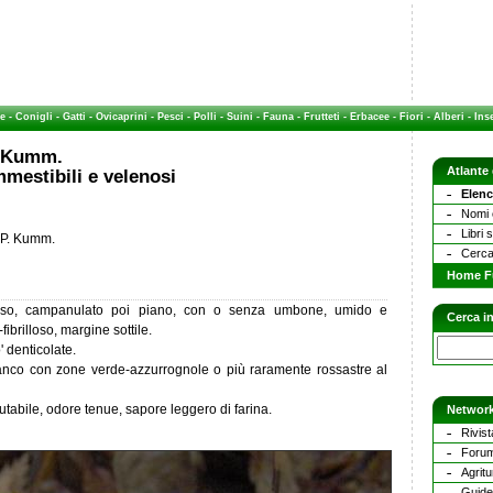
e
-
Conigli
-
Gatti
-
Ovicaprini
-
Pesci
-
Polli
-
Suini
-
Fauna
-
Frutteti
-
Erbacee
-
Fiori
-
Alberi
-
Inse
. Kumm.
Atlante
mestibili e velenosi
Elenc
Nomi c
Libri 
) P. Kumm.
Cerca
Home F
noso, campanulato poi piano, con o senza umbone, umido e
Cerca in
ibrilloso, margine sottile.
 denticolate.
bianco con zone verde-azzurrognole o più raramente rossastre al
tabile, odore tenue, sapore leggero di farina.
Network
Rivist
Forum
Agritu
Guide 