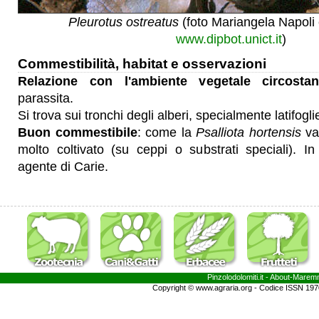
Pleurotus ostreatus
(foto Mariangela Napoli 
www.dipbot.unict.it
)
Commestibilità, habitat e osservazioni
Relazione con l'ambiente vegetale circostan
parassita.
Si trova sui tronchi degli alberi, specialmente latifogl
Buon commestibile
: come la
Psalliota hortensis
var
molto coltivato (su ceppi o substrati speciali). In
agente di Carie.
Pinzolodolomiti.it
- About-
Marem
Copyright © www.agraria.org - Codice ISSN 19