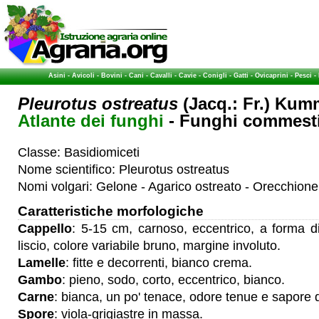
Asini
-
Avicoli
-
Bovini
-
Cani
-
Cavalli
-
Cavie
-
Conigli
-
Gatti
-
Ovicaprini
-
Pesci
-
Pleurotus ostreatus
(Jacq.: Fr.) Kum
Atlante dei funghi
- Funghi commestib
Classe: Basidiomiceti
Nome scientifico: Pleurotus ostreatus
Nomi volgari: Gelone - Agarico ostreato - Orecchione
Caratteristiche morfologiche
Cappello
: 5-15 cm, carnoso, eccentrico, a forma di
liscio, colore variabile bruno, margine involuto.
Lamelle
: fitte e decorrenti, bianco crema.
Gambo
: pieno, sodo, corto, eccentrico, bianco.
Carne
: bianca, un po' tenace, odore tenue e sapore 
Spore
: viola-grigiastre in massa.