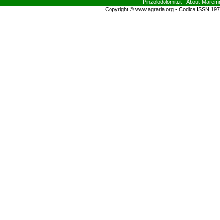
Pinzolodolomiti.it
- About-
Marem
Copyright © www.agraria.org - Codice ISSN 19