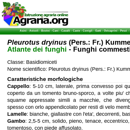
Asini
-
Avicoli
-
Bovini
-
Cani
-
Cavalli
-
Cavie
-
Conigli
-
Gatti
-
Ovicaprini
-
Pesci
-
Pleurotus dryinus
(Pers.: Fr.) Kumme
Atlante dei funghi
- Funghi commestib
Classe: Basidiomiceti
Nome scientifico: Pleurotus dryinus (Pers.: Fr.) Kum
Caratteristiche morfologiche
Cappello
: 5-10 cm, laterale, prima convesso poi qu
coperto da un tomento bruno-sporco, a volte piu' ch
squame appressate simili a macchie, che divengo
spesso con orlo appendicolato per resti di velo me
Lamelle
: bianche, giallastre con l'eta', decorrenti, ba
Gambo
: 2,5-5 cm, solido, pieno, tenace, eccentrico
tomentoso, con piede affusolato.