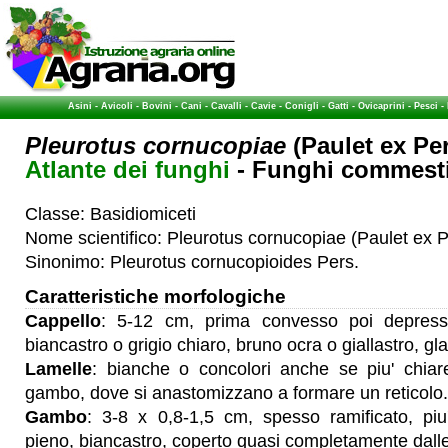
Asini
-
Avicoli
-
Bovini
-
Cani
-
Cavalli
-
Cavie
-
Conigli
-
Gatti
-
Ovicaprini
-
Pesci
-
Pleurotus cornucopiae
(Paulet ex Per
Atlante dei funghi
- Funghi commestib
Classe: Basidiomiceti
Nome scientifico: Pleurotus cornucopiae (Paulet ex Pe
Sinonimo: Pleurotus cornucopioides Pers.
Caratteristiche morfologiche
Cappello
: 5-12 cm, prima convesso poi depresso
biancastro o grigio chiaro, bruno ocra o giallastro, gl
Lamelle
: bianche o concolori anche se piu' chiare,
gambo, dove si anastomizzano a formare un reticolo.
Gambo
: 3-8 x 0,8-1,5 cm, spesso ramificato, pi
pieno, biancastro, coperto quasi completamente dalle