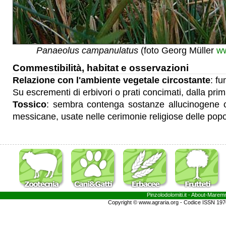
Panaeolus campanulatus
(foto Georg Müller
ww
Commestibilità, habitat e osservazioni
Relazione con l'ambiente vegetale circostante
: fu
Su escrementi di erbivori o prati concimati, dalla pri
Tossico
: sembra contenga sostanze allucinogene 
messicane, usate nelle cerimonie religiose delle popo
Pinzolodolomiti.it
- About-
Marem
Copyright © www.agraria.org - Codice ISSN 19