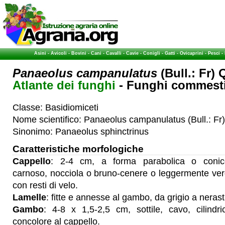
Asini
-
Avicoli
-
Bovini
-
Cani
-
Cavalli
-
Cavie
-
Conigli
-
Gatti
-
Ovicaprini
-
Pesci
-
Panaeolus campanulatus
(Bull.: Fr) 
Atlante dei funghi
- Funghi commestib
Classe: Basidiomiceti
Nome scientifico: Panaeolus campanulatus (Bull.: Fr)
Sinonimo: Panaeolus sphinctrinus
Caratteristiche morfologiche
Cappello
: 2-4 cm, a forma parabolica o conic
carnoso, nocciola o bruno-cenere o leggermente verd
con resti di velo.
Lamelle
: fitte e annesse al gambo, da grigio a nerast
Gambo
: 4-8 x 1,5-2,5 cm, sottile, cavo, cilindri
concolore al cappello.