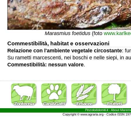
Marasmius foetidus
(foto
www.karlke
Commestibilità, habitat e osservazioni
Relazione con l'ambiente vegetale circostante
: fu
Su rametti marcescenti, nei boschi e nelle siepi, in a
Commestibilità: nessun valore
.
Pinzolodolomiti.it
- About-
Marem
Copyright © www.agraria.org - Codice ISSN 19