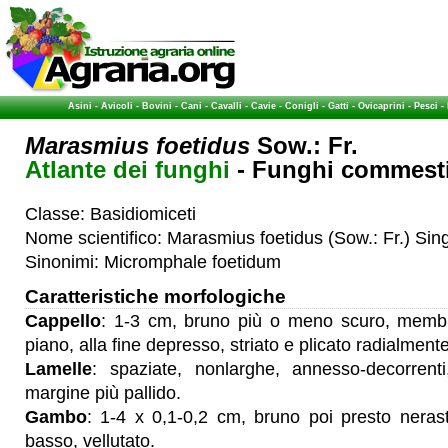
Asini
-
Avicoli
-
Bovini
-
Cani
-
Cavalli
-
Cavie
-
Conigli
-
Gatti
-
Ovicaprini
-
Pesci
-
Marasmius foetidus
Sow.: Fr.
Atlante dei funghi
- Funghi commestib
Classe: Basidiomiceti
Nome scientifico: Marasmius foetidus (Sow.: Fr.) Sin
Sinonimi: Micromphale foetidum
Caratteristiche morfologiche
Cappello
: 1-3 cm, bruno più o meno scuro, memb
piano, alla fine depresso, striato e plicato radialmente
Lamelle
: spaziate, nonlarghe, annesso-decorrenti,
margine più pallido.
Gambo
: 1-4 x 0,1-0,2 cm, bruno poi presto nerast
basso, vellutato.