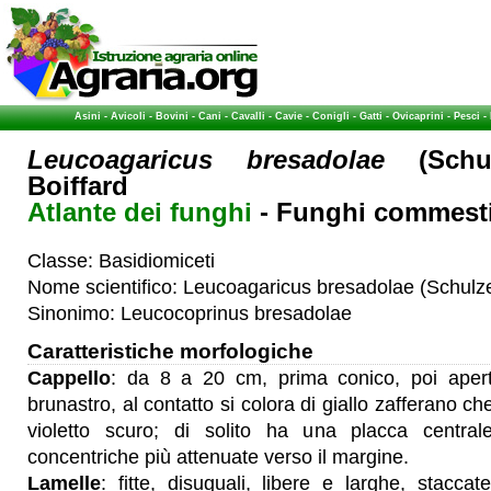
Asini
-
Avicoli
-
Bovini
-
Cani
-
Cavalli
-
Cavie
-
Conigli
-
Gatti
-
Ovicaprini
-
Pesci
-
Leucoagaricus bresadolae
(Schu
Boiffard
Atlante dei funghi
- Funghi commestib
Classe: Basidiomiceti
Nome scientifico: Leucoagaricus bresadolae (Schulze
Sinonimo: Leucocoprinus bresadolae
Caratteristiche morfologiche
Cappello
: da 8 a 20 cm, prima conico, poi ape
brunastro, al contatto si colora di giallo zafferano ch
violetto scuro; di solito ha una placca centra
concentriche più attenuate verso il margine.
Lamelle
: fitte, disuguali, libere e larghe, stacc