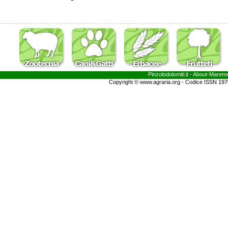
Pinzolodolomiti.it
- About-
Marem
Copyright © www.agraria.org - Codice ISSN 19