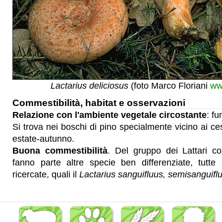
Lactarius deliciosus
(foto Marco Floriani
ww
Commestibilità, habitat e osservazioni
Relazione con l'ambiente vegetale circostante
: f
Si trova nei boschi di pino specialmente vicino ai ce
estate-autunno.
Buona commestibilità
. Del gruppo dei Lattari co
fanno parte altre specie ben differenziate, tutte
ricercate, quali il
Lactarius sanguifluus, semisanguifl