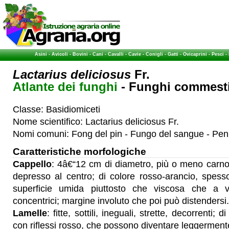
Asini
-
Avicoli
-
Bovini
-
Cani
-
Cavalli
-
Cavie
-
Conigli
-
Gatti
-
Ovicaprini
-
Pesci
-
Lactarius deliciosus
Fr.
Atlante dei funghi
- Funghi commestib
Classe: Basidiomiceti
Nome scientifico: Lactarius deliciosus Fr.
Nomi comuni: Fong del pin - Fungo del sangue - Pen
Caratteristiche morfologiche
Cappello
: 4â€“12 cm di diametro, più o meno carn
depresso al centro; di colore rosso-arancio, spess
superficie umida piuttosto che viscosa che a v
concentrici; margine involuto che poi può distendersi.
Lamelle
: fitte, sottili, ineguali, strette, decorrenti;
con riflessi rosso, che possono diventare leggermente 