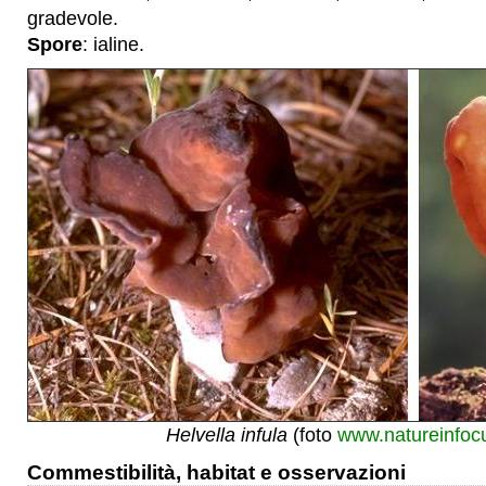
gradevole.
Spore
: ialine.
Helvella infula
(foto
www.natureinfocu
Commestibilità, habitat e osservazioni