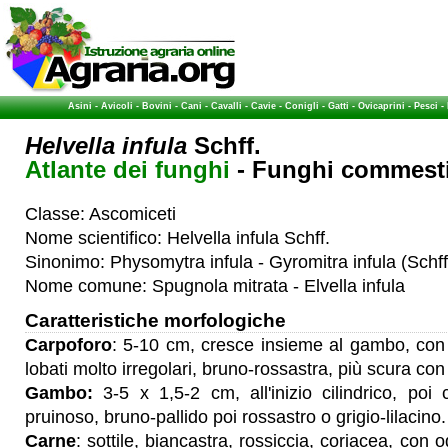
Asini
-
Avicoli
-
Bovini
-
Cani
-
Cavalli
-
Cavie
-
Conigli
-
Gatti
-
Ovicaprini
-
Pesci
-
Helvella infula
Schff.
Atlante dei funghi
- Funghi commestib
Classe: Ascomiceti
Nome scientifico: Helvella infula Schff.
Sinonimo: Physomytra infula - Gyromitra infula (Schff
Nome comune: Spugnola mitrata - Elvella infula
Caratteristiche morfologiche
Carpoforo
: 5-10 cm, cresce insieme al gambo, con gl
lobati molto irregolari, bruno-rossastra, più scura con 
Gambo:
3-5 x 1,5-2 cm, all'inizio cilindrico, poi
pruinoso, bruno-pallido poi rossastro o grigio-lilacino.
Carne
: sottile, biancastra, rossiccia, coriacea, con