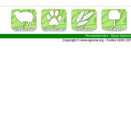
Pinzolodolomiti.it
- About-
Marem
Copyright © www.agraria.org - Codice ISSN 19