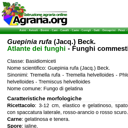
Asini
-
Avicoli
-
Bovini
-
Cani
-
Cavalli
-
Cavie
-
Conigli
-
Gatti
-
Ovicaprini
-
Pesci
-
Guepinia rufa
(Jacq.) Beck.
Atlante dei funghi
- Funghi commestib
Classe: Basidiomiceti
Nome scientifico: Guepinia rufa (Jacq.) Beck.
Sinonimi: Tremella rufa - Tremella helvelloides - Phl
helvelloides - Tremiscus helvelloides
Nome comune: Fungo di gelatina
Caratteristiche morfologiche
Ricettacolo
: 3-12 cm, elastico e gelatinoso, spato
con spaccatura laterale, rosso-arancio o rosso scuro.
Carne
: gelatinosa e tenera.
Spore
: ialine.