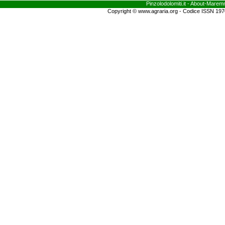
Pinzolodolomiti.it
- About-
Marem
Copyright © www.agraria.org - Codice ISSN 19