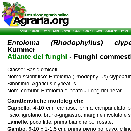
Asini
-
Avicoli
-
Bovini
-
Cani
-
Cavalli
-
Cavie
-
Conigli
-
Gatti
-
Ovicaprini
-
Pesci
-
Entoloma (Rhodophyllus) clyp
Kummer
Atlante dei funghi
- Funghi commestib
Classe: Basidiomiceti
Nome scientifico: Entoloma (Rhodophyllus) clypeat
Sinonimo: Agaricus clypeatus
Nomi comuni: Entoloma clipeato - Fong del perar
Caratteristiche morfologiche
Cappello
: 4-10 cm, carnoso, prima campanulato p
liscio, igrofano, bruno-grigiastro, margine involuto e 
Lamelle
: poco fitte, prima bianche poi rosate.
Gambo
: 6-10 x 1-1,5 cm, prima pieno poi cavo, cilin