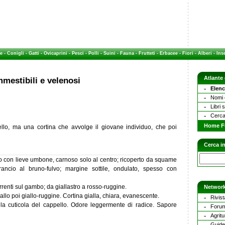
e
-
Conigli
-
Gatti
-
Ovicaprini
-
Pesci
-
Polli
-
Suini
-
Fauna
-
Frutteti
-
Erbacee
-
Fiori
-
Alberi
-
Inse
Atlante
mestibili e velenosi
Elenc
Nomi c
Libri 
Cerca
Home F
llo, ma una cortina che avvolge il giovane individuo, che poi
Cerca in
to con lieve umbone, carnoso solo al centro; ricoperto da squame
rancio al bruno-fulvo; margine sottile, ondulato, spesso con
renti sul gambo; da giallastro a rosso-ruggine.
Network
allo poi giallo-ruggine. Cortina gialla, chiara, evanescente.
Rivist
o la cuticola del cappello. Odore leggermente di radice. Sapore
Forum
Agritu
Guide 