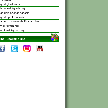
go degli allevatori
iazione di Agraria.org
ogo delle aziende agricole
go dei professionisti
mento gratuito alla Rivista online
ivi di Agraria.org
oratori di Agraria.org
line -
Shopping BIO