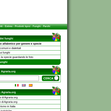
tti
-
Estimo
-
Prodotti tipici
-
Funghi
-
Parchi
 dei funghi
o alfabetico per genere e specie
omuni e dialettali
sui funghi
 la specie guardando le foto
unghi
 Agraria.org
 Agraria.org
a di Agraria.org
 di Agraria.org
rismo in Italia
turistiche