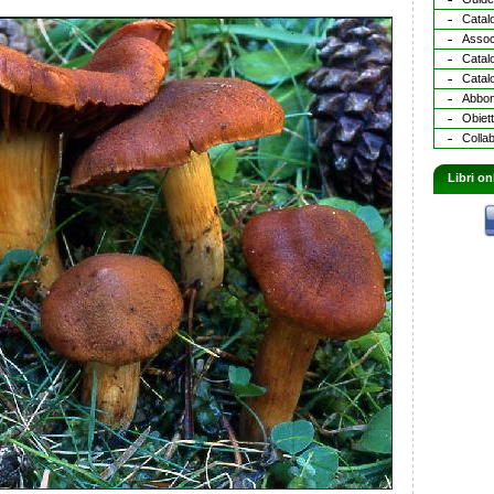
Catalo
Assoc
Catal
Catalo
Abbona
Obiett
Collab
Libri on