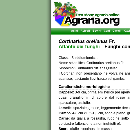
Asini
-
Avicoli
-
Bovini
-
Cani
-
Cavalli
-
Cavi
Cortinarius orellanus
Fr.
Atlante dei funghi
- Funghi com
Classe: Basidiomiomiceti
Nome scientifico: Cortinarius orellanus Fr.
Sinonimo: Cortinarius rutilans Quélet
I Cortinari non presentano né volva né ane
sparisce, lasciando lievi tracce sul gambo.
Caratteristiche morfologiche
Cappello
: 3-9 cm, prima emisferico poi aper
quasi granuliformi; di colore dal rosso a
spaccature, asciutto.
Lamelle
: spaziate, grosse, leggermente decor
Gambo
: 4-8 cm x 0,5-1,3 cm, sodo e pieno, gi
Carne
: da gialla a rossastra, ruggine sott
dolciastro (attenzione a non inghiottire).
Spore
: gialle, rugginose in massa.