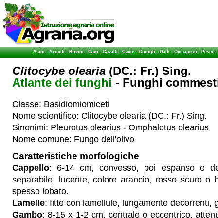
Asini
-
Avicoli
-
Bovini
-
Cani
-
Cavalli
-
Cavie
-
Conigli
-
Gatti
-
Ovicaprini
-
Pesci
-
Clitocybe olearia
(DC.: Fr.) Sing.
Atlante dei funghi
- Funghi commestib
Classe: Basidiomiomiceti
Nome scientifico: Clitocybe olearia (DC.: Fr.) Sing.
Sinonimi: Pleurotus olearius - Omphalotus olearius
Nome comune: Fungo dell'olivo
Caratteristiche morfologiche
Cappello
: 6-14 cm, convesso, poi espanso e de
separabile, lucente, colore arancio, rosso scuro o b
spesso lobato.
Lamelle
: fitte con lamellule, lungamente decorrenti, g
Gambo
: 8-15 x 1-2 cm, centrale o eccentrico, attenu