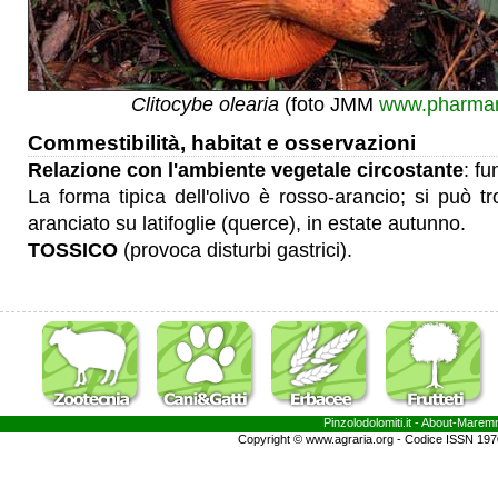
Clitocybe olearia
(foto JMM
www.pharman
Commestibilità, habitat e osservazioni
Relazione con l'ambiente vegetale circostante
: fu
La forma tipica dell'olivo è rosso-arancio; si può tr
aranciato su latifoglie (querce), in estate autunno.
TOSSICO
(provoca disturbi gastrici).
Pinzolodolomiti.it
- About-
Marem
Copyright © www.agraria.org - Codice ISSN 19