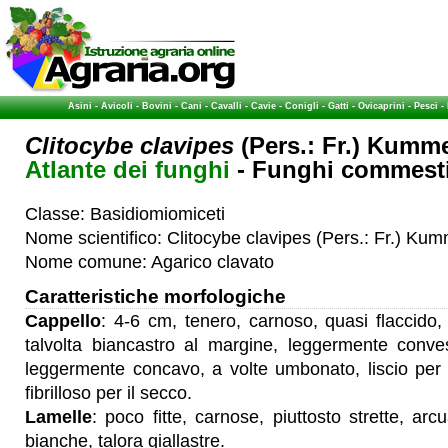
Asini
-
Avicoli
-
Bovini
-
Cani
-
Cavalli
-
Cavie
-
Conigli
-
Gatti
-
Ovicaprini
-
Pesci
-
Clitocybe clavipes
(Pers.: Fr.) Kumm
Atlante dei funghi
- Funghi commestib
Classe: Basidiomiomiceti
Nome scientifico: Clitocybe clavipes (Pers.: Fr.) Ku
Nome comune: Agarico clavato
Caratteristiche morfologiche
Cappello
: 4-6 cm, tenero, carnoso, quasi flaccido, 
talvolta biancastro al margine, leggermente conves
leggermente concavo, a volte umbonato, liscio per 
fibrilloso per il secco.
Lamelle
: poco fitte, carnose, piuttosto strette, arc
bianche, talora giallastre.