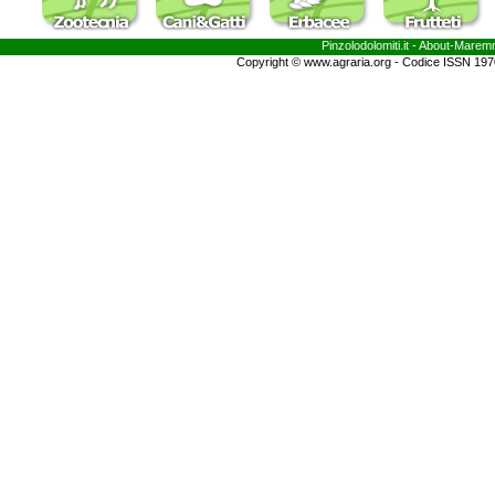
Pinzolodolomiti.it
- About-
Marem
Copyright © www.agraria.org - Codice ISSN 19