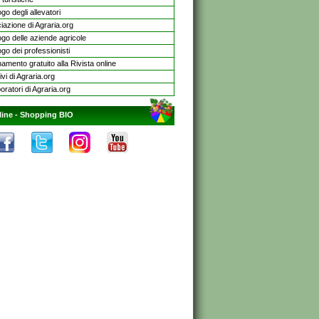
go degli allevatori
iazione di Agraria.org
ogo delle aziende agricole
go dei professionisti
mento gratuito alla Rivista online
ivi di Agraria.org
oratori di Agraria.org
line -
Shopping BIO