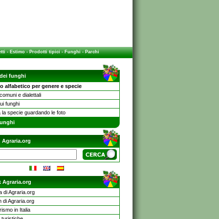
tti
-
Estimo
-
Prodotti tipici
-
Funghi
-
Parchi
 dei funghi
o alfabetico per genere e specie
omuni e dialettali
sui funghi
 la specie guardando le foto
unghi
 Agraria.org
 Agraria.org
a di Agraria.org
 di Agraria.org
rismo in Italia
turistiche