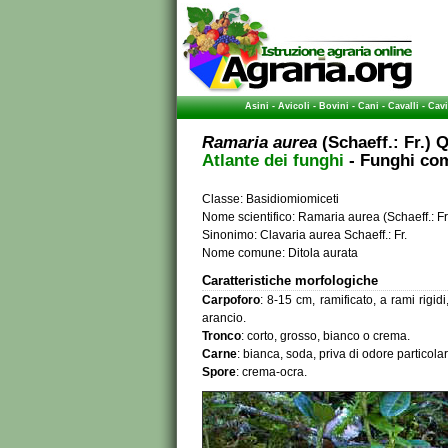
Asini
-
Avicoli
-
Bovini
-
Cani
-
Cavalli
-
Cavi
Ramaria aurea
(Schaeff.: Fr.) Q
Atlante dei funghi
- Funghi com
Classe: Basidiomiomiceti
Nome scientifico: Ramaria aurea (Schaeff.: Fr
Sinonimo: Clavaria aurea Schaeff.: Fr.
Nome comune: Ditola aurata
Caratteristiche morfologiche
Carpoforo
: 8-15 cm, ramificato, a rami rigidi, 
arancio.
Tronco
: corto, grosso, bianco o crema.
Carne
: bianca, soda, priva di odore particolar
Spore
: crema-ocra.