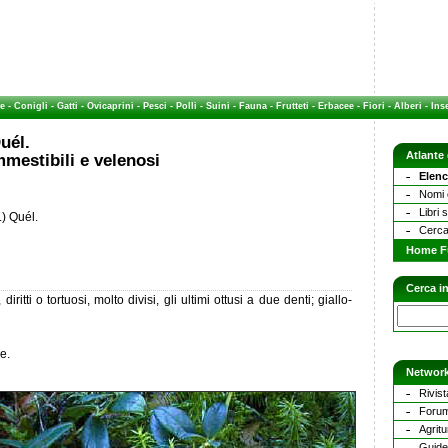
e
-
Conigli
-
Gatti
-
Ovicaprini
-
Pesci
-
Polli
-
Suini
-
Fauna
-
Frutteti
-
Erbacee
-
Fiori
-
Alberi
-
Inse
uél.
Atlante
mestibili e velenosi
Elenc
Nomi c
Libri 
.) Quél.
Cerca
Home F
Cerca in
diritti o tortuosi, molto divisi, gli ultimi ottusi a due denti; giallo-
e.
Network
Rivist
Forum
Agritu
Guide 