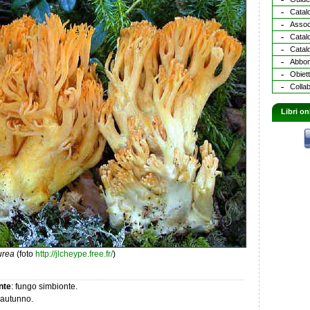
Catalo
Assoc
Catal
Catalo
Abbona
Obiett
Collab
Libri on
urea
(foto
http://jlcheype.free.fr/
)
nte
: fungo simbionte.
e-autunno.