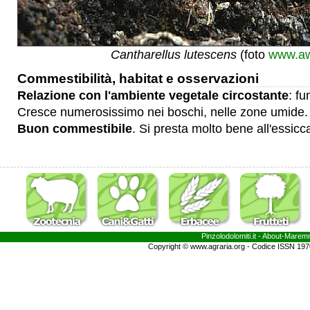
Cantharellus lutescens
(foto
www.aw
Commestibilità, habitat e osservazioni
Relazione con l'ambiente vegetale circostante
: f
Cresce numerosissimo nei boschi, nelle zone umide.
Buon commestibile
. Si presta molto bene all'essicc
Pinzolodolomiti.it
- About-
Marem
Copyright © www.agraria.org - Codice ISSN 19