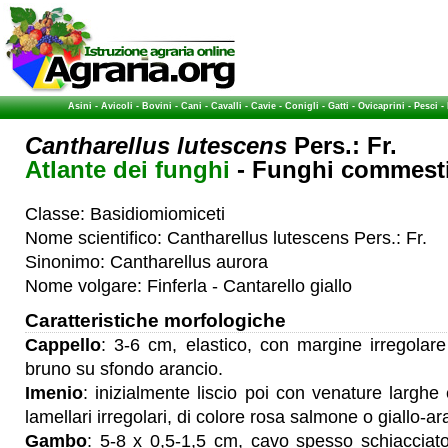
Asini
-
Avicoli
-
Bovini
-
Cani
-
Cavalli
-
Cavie
-
Conigli
-
Gatti
-
Ovicaprini
-
Pesci
-
Cantharellus lutescens
Pers.: Fr.
Atlante dei funghi
- Funghi commestib
Classe: Basidiomiomiceti
Nome scientifico: Cantharellus lutescens Pers.: Fr.
Sinonimo: Cantharellus aurora
Nome volgare: Finferla - Cantarello giallo
Caratteristiche morfologiche
Cappello
: 3-6 cm, elastico, con margine irregolare 
bruno su sfondo arancio.
Imenio
: inizialmente liscio poi con venature larghe e
lamellari irregolari, di colore rosa salmone o giallo-ar
Gambo
: 5-8 x 0,5-1,5 cm, cavo spesso schiacciato