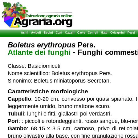
Asini
-
Avicoli
-
Bovini
-
Cani
-
Cavalli
-
Cavie
-
Conigli
-
Gatti
-
Ovicaprini
-
Pesci
-
Boletus erythropus
Pers.
Atlante dei funghi
- Funghi commestib
Classe: Basidiomiceti
Nome scientifico: Boletus erythropus Pers.
Sinonimo: Boletus miniatoporus Secretan.
Caratteristiche morfologiche
Cappello
: 10-20 cm, convesso poi quasi spianato, f
leggermente umido, bruno mattone scuro.
Tubuli
: lunghi e fitti, giallastri poi verdastri.
Pori
: : piccoli e rotondeggianti, rosso sangue, blu-ner
Gambo
: 68-15 x 3-5 cm, carnoso, privo di reticolatu
bruno olivastro alla base, con fine granulazione rossa