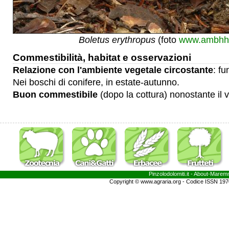
Boletus erythropus
(foto
www.ambhh
Commestibilità, habitat e osservazioni
Relazione con l'ambiente vegetale circostante
: f
Nei boschi di conifere, in estate-autunno.
Buon commestibile
(dopo la cottura) nonostante il v
Pinzolodolomiti.it
- About-
Marem
Copyright © www.agraria.org - Codice ISSN 19