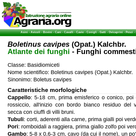
Asini
-
Avicoli
-
Bovini
-
Cani
-
Cavalli
-
Cavie
-
Conigli
-
Gatti
-
Ovicaprini
-
Pesci
-
Boletinus cavipes
(Opat.) Kalchbr.
Atlante dei funghi
- Funghi commestib
Classe: Basidiomiceti
Nome scientifico: Boletinus cavipes (Opat.) Kalchbr.
Sinonimo: Boletus cavipes
Caratteristiche morfologiche
Cappello
: 5-18 cm, prima emisferico o conico, poi
rossiccio, all'inizio con bordo bianco residuo del v
secca con ciuffi di villi bruni.
Tubuli
: corti, aderenti alla carne, prima gialli poi verd
Pori
: romboidali a raggiera, prima giallo zolfo poi ver
Gambo
: 5-8 x 0,6-3 cm, cavo (da cui il nome), un po