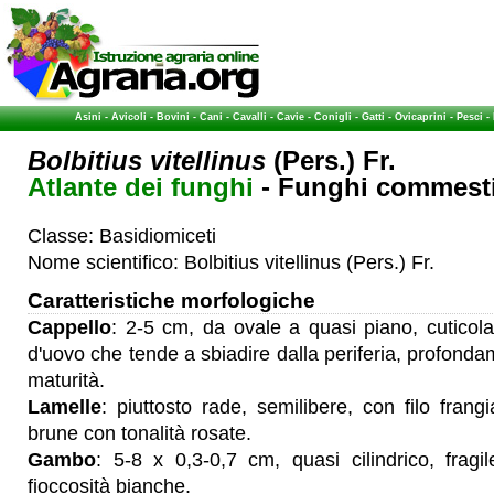
Asini
-
Avicoli
-
Bovini
-
Cani
-
Cavalli
-
Cavie
-
Conigli
-
Gatti
-
Ovicaprini
-
Pesci
-
Bolbitius vitellinus
(Pers.) Fr.
Atlante dei funghi
- Funghi commestib
Classe: Basidiomiceti
Nome scientifico: Bolbitius vitellinus (Pers.) Fr.
Caratteristiche morfologiche
Cappello
: 2-5 cm, da ovale a quasi piano, cuticola 
d'uovo che tende a sbiadire dalla periferia, profonda
maturità.
Lamelle
: piuttosto rade, semilibere, con filo frang
brune con tonalità rosate.
Gambo
: 5-8 x 0,3-0,7 cm, quasi cilindrico, fragil
fioccosità bianche.