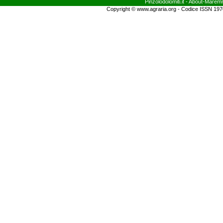
Pinzolodolomiti.it
- About-
Marem
Copyright © www.agraria.org - Codice ISSN 19