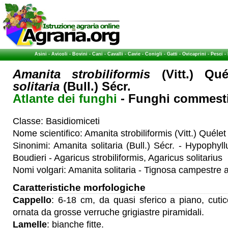
Asini
-
Avicoli
-
Bovini
-
Cani
-
Cavalli
-
Cavie
-
Conigli
-
Gatti
-
Ovicaprini
-
Pesci
-
Amanita strobiliformis
(Vitt.) Qu
solitaria
(Bull.) Sécr.
Atlante dei funghi
- Funghi commestib
Classe: Basidiomiceti
Nome scientifico: Amanita strobiliformis (Vitt.) Quélet
Sinonimi: Amanita solitaria (Bull.) Sécr. - Hypophyl
Boudieri - Agaricus strobiliformis, Agaricus solitarius
Nomi volgari: Amanita solitaria - Tignosa campestre 
Caratteristiche morfologiche
Cappello
: 6-18 cm, da quasi sferico a piano, cuti
ornata da grosse verruche grigiastre piramidali.
Lamelle
: bianche fitte.