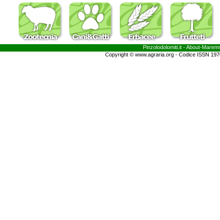
Pinzolodolomiti.it
- About-
Marem
Copyright © www.agraria.org - Codice ISSN 19