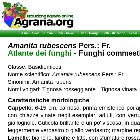
Asini
-
Avicoli
-
Bovini
-
Cani
-
Cavalli
-
Cavie
-
Conigli
-
Gatti
-
Ovicaprini
-
Pesci
-
Amanita rubescens
Pers.: Fr.
Atlante dei funghi
- Funghi commestib
Classe: Basidiomiceti
Nome scientifico:
Amanita rubescens
Pers.: Fr.
Sinonimi: Amanita rubens
Nomi volgari: Tignosa rosseggiante - Tignosa vinata
Caratteristiche morfologiche
Cappello
: 6-15 cm, carnoso, prima emisferico poi a
con chiazze vinate negli esemplari adulti, con verr
giallognole. Cuticola brillante e un po' viscosa. In qua
leggermente verdastro o giallo-verdastro; margine reg
Lamelle
: bianche, larghe e fitte, con sfumature rossa