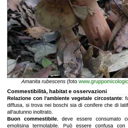
Amanita rubescens
(foto
www.gruppomicologico
Commestibilità, habitat e osservazioni
Relazione con l'ambiente vegetale circostante
: 
diffusa, si trova nei boschi sia di conifere che di lat
all'autunno inoltrato.
Buon commestibile
, deve essere consumato co
emolisina termolabile. Può essere confusa con 