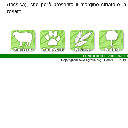
(tossica), che però presenta il margine striato e la
rosato.
Pinzolodolomiti.it
- About-
Marem
Copyright © www.agraria.org - Codice ISSN 19