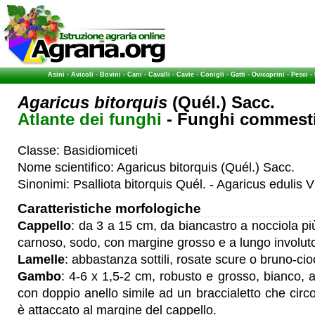
Asini
-
Avicoli
-
Bovini
-
Cani
-
Cavalli
-
Cavie
-
Conigli
-
Gatti
-
Ovicaprini
-
Pesci
-
Agaricus bitorquis
(Quél.) Sacc.
Atlante dei funghi
- Funghi commestib
Classe: Basidiomiceti
Nome scientifico: Agaricus bitorquis (Quél.) Sacc.
Sinonimi: Psalliota bitorquis Quél. - Agaricus edulis Vi
Caratteristiche morfologiche
Cappello
: da 3 a 15 cm, da biancastro a nocciola p
carnoso, sodo, con margine grosso e a lungo involut
Lamelle
: abbastanza sottili, rosate scure o bruno-cio
Gambo
: 4-6 x 1,5-2 cm, robusto e grosso, bianco, a
con doppio anello simile ad un braccialetto che cir
è attaccato al margine del cappello.