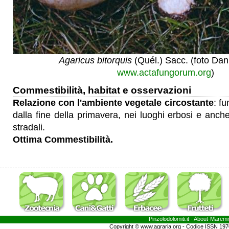
Agaricus bitorquis
(Quél.) Sacc. (foto Dani
www.actafungorum.org
)
Commestibilità, habitat e osservazioni
Relazione con l'ambiente vegetale circostante
: fu
dalla fine della primavera, nei luoghi erbosi e anch
stradali.
Ottima Commestibilità.
Pinzolodolomiti.it
- About-
Marem
Copyright © www.agraria.org - Codice ISSN 19